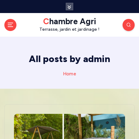
S
k
i
Chambre Agri
p
Terrasse, jardin et jardinage !
t
o
c
o
All posts by admin
n
t
Home
e
n
t