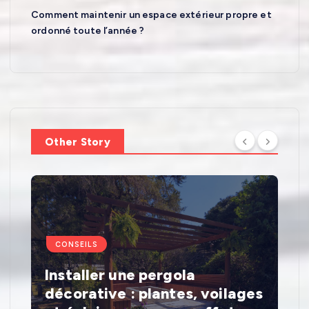
Comment maintenir un espace extérieur propre et
s
ordonné toute l’année ?
p
u
b
Other Story
l
i
c
CONSEILS
a
Installer une pergola
décorative : plantes, voilages
t