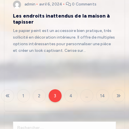
admin
avril 6, 2024
0 Comments
Les endroits inattendus de la maison à
tapisser
Le papier peint est un accessoire bien pratique, très
sollicité en décoration intérieure. Il offre de multiples
options intéressantes pour personnaliser une pièce
et créer un look captivant. Cerise sur…
1
2
3
4
…
14
P
a
R