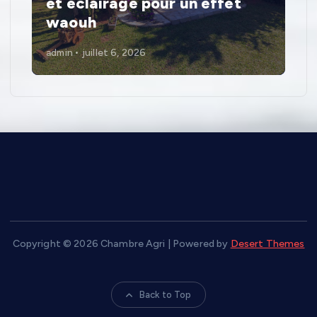
et éclairage pour un effet
i
waouh
o
admin
juillet 6, 2026
n
s
Copyright © 2026 Chambre Agri | Powered by
Desert Themes
Back to Top