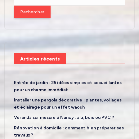
g
e
c
i
h
e
n
r
c
a
h
e
t
Articles récents
r
i
:
Entrée de jardin : 25 idées simples et accueillantes
o
pour un charme immédiat
Installer une pergola décorative : plantes, voilages
n
et éclairage pour un effet waouh
Véranda sur mesure à Nancy : alu, bois ou PVC ?
d
Rénovation à domicile : comment bien préparer ses
e
travaux ?