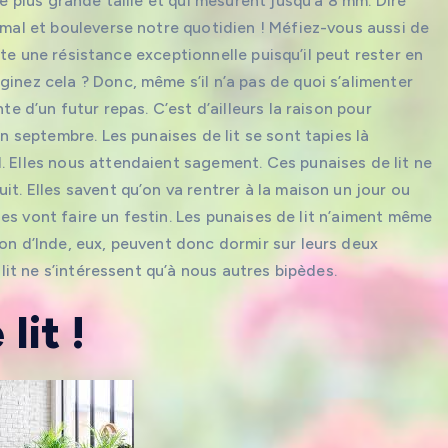
ne plus grande taille et qui mesurent jusqu’à 8 mm. Dire
 mal et bouleverse notre quotidien ! Méfiez-vous aussi de
sente une résistance exceptionnelle puisqu’il peut rester en
inez cela ? Donc, même s’il n’a pas de quoi s’alimenter
te d’un futur repas. C’est d’ailleurs la raison pour
en septembre. Les punaises de lit se sont tapies là
. Elles nous attendaient sagement. Ces punaises de lit ne
it. Elles savent qu’on va rentrer à la maison un jour ou
elles vont faire un festin. Les punaises de lit n’aiment même
hon d’Inde, eux, peuvent donc dormir sur leurs deux
 lit ne s’intéressent qu’à nous autres bipèdes.
lit !