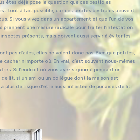
us êtes déjà posé la question que ces bestioles
est tout à fait possible, car ces petites bestioles peuvent
vous. Si vous vivez dans un appartement et que l’un de vos
res prennent une mesure radicale pour traiter l’infestation.
insectes présents, mais doivent aussi servir à éviter les
’ont pas d’ailes, elles ne volent donc pas. Bien que petites,
 se cacher n’importe où. En vrai, c’est souvent nous-mêmes
utres. Si l’endroit où vous avez séjourné pendant un
e lit, si un ami ou un collègue dont la maison est
a plus de risque d’être aussi infestée de punaises de lit.