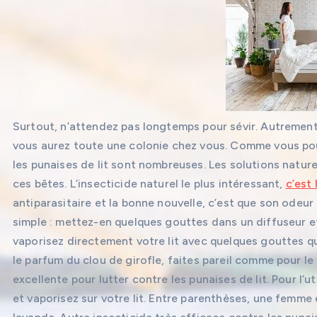
Surtout, n’attendez pas longtemps pour sévir. Autrement, 
vous aurez toute une colonie chez vous. Comme vous pou
les punaises de lit sont nombreuses. Les solutions nature
ces bêtes. L’insecticide naturel le plus intéressant,
c’est 
antiparasitaire et la bonne nouvelle, c’est que son odeur fa
simple : mettez-en quelques gouttes dans un diffuseur e
vaporisez directement votre lit avec quelques gouttes q
le parfum du clou de girofle, faites pareil comme pour le 
excellente pour lutter contre les punaises de lit. Pour l’
et vaporisez sur votre lit. Entre parenthèses, une femme 