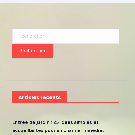
R
e
c
h
e
r
c
h
Articles récents
e
r
:
Entrée de jardin : 25 idées simples et
accueillantes pour un charme immédiat