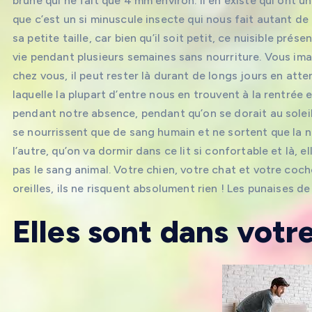
brune qui ne fait que 4 mm environ. Il en existe qui ont u
que c’est un si minuscule insecte qui nous fait autant de
sa petite taille, car bien qu’il soit petit, ce nuisible pré
vie pendant plusieurs semaines sans nourriture. Vous imag
chez vous, il peut rester là durant de longs jours en atten
laquelle la plupart d’entre nous en trouvent à la rentrée 
pendant notre absence, pendant qu’on se dorait au soleil
se nourrissent que de sang humain et ne sortent que la nu
l’autre, qu’on va dormir dans ce lit si confortable et là, 
pas le sang animal. Votre chien, votre chat et votre coc
oreilles, ils ne risquent absolument rien ! Les punaises de
Elles sont dans votre 