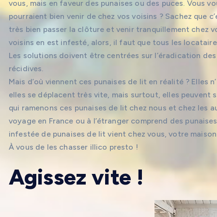
vous, mais en faveur des punaises ou des puces. Vous vo
pourraient bien venir de chez vos voisins ? Sachez que c’
très bien passer la clôture et venir tranquillement chez 
voisins en est infesté, alors, il faut que tous les locatai
Les solutions doivent être centrées sur l’éradication des 
récidives.
Mais d’où viennent ces punaises de lit en réalité ? Elles n
elles se déplacent très vite, mais surtout, elles peuvent
qui ramenons ces punaises de lit chez nous et chez les a
voyage en France ou à l’étranger comprend des punaises d
infestée de punaises de lit vient chez vous, votre maison 
À vous de les chasser illico presto !
Agissez vite !