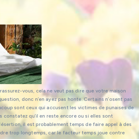
 rassurez-vous, cela ne veut pas dire que votre maison
 question, donc n’en ayez pas honte. Certains n’osent pas
eaucoup sont ceux qui accusent les victimes de punaises de
us constatez qu’il en reste encore ou si elles sont
sertion, il est probablement temps de faire appel à des
endre trop longtemps, car le facteur temps joue contre