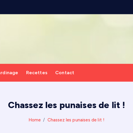
p
e
r
g
o
l
a
ardinage
Recettes
Contact
Chassez les punaises de lit !
Home
Chassez les punaises de lit !