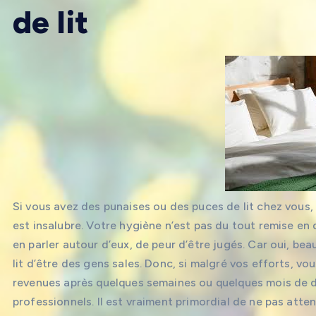
de lit
Si vous avez des punaises ou des puces de lit chez vous,
est insalubre. Votre hygiène n’est pas du tout remise en
en parler autour d’eux, de peur d’être jugés. Car oui, b
lit d’être des gens sales. Donc, si malgré vos efforts, vo
revenues après quelques semaines ou quelques mois de dé
professionnels. Il est vraiment primordial de ne pas att