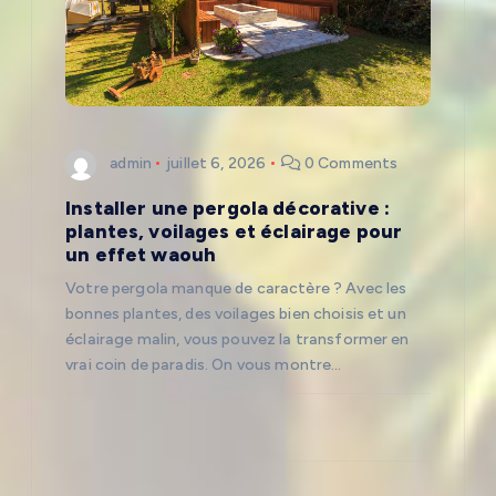
n
d
e
l
admin
juillet 6, 2026
0 Comments
Installer une pergola décorative :
’
plantes, voilages et éclairage pour
un effet waouh
a
Votre pergola manque de caractère ? Avec les
bonnes plantes, des voilages bien choisis et un
r
éclairage malin, vous pouvez la transformer en
vrai coin de paradis. On vous montre…
t
i