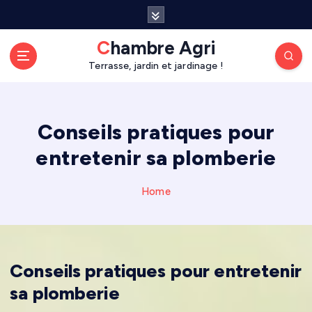
S
k
i
Chambre Agri
p
Terrasse, jardin et jardinage !
t
o
c
o
Conseils pratiques pour
n
entretenir sa plomberie
t
e
n
Home
t
Conseils pratiques pour entretenir
sa plomberie