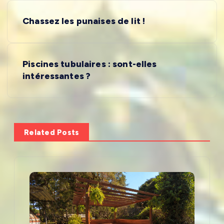
N
Chassez les punaises de lit !
a
v
Piscines tubulaires : sont-elles
intéressantes ?
i
g
a
Related Posts
t
i
o