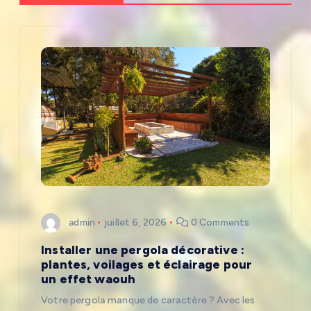
t
i
o
n
d
e
l
admin
juillet 6, 2026
0 Comments
’
Installer une pergola décorative :
plantes, voilages et éclairage pour
a
un effet waouh
Votre pergola manque de caractère ? Avec les