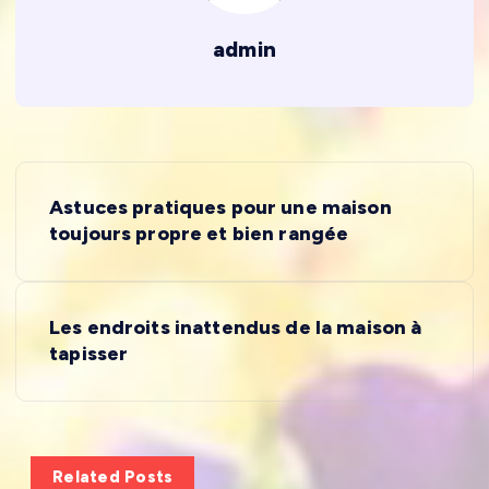
admin
N
Astuces pratiques pour une maison
a
toujours propre et bien rangée
v
Les endroits inattendus de la maison à
i
tapisser
g
a
Related Posts