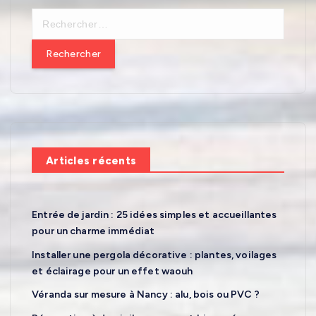
R
e
c
h
e
r
c
h
e
Articles récents
r
:
Entrée de jardin : 25 idées simples et accueillantes
pour un charme immédiat
Installer une pergola décorative : plantes, voilages
et éclairage pour un effet waouh
Véranda sur mesure à Nancy : alu, bois ou PVC ?