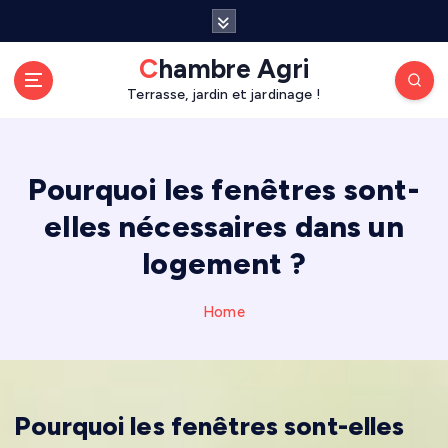
S
k
i
Chambre Agri
p
Terrasse, jardin et jardinage !
t
o
c
o
Pourquoi les fenêtres sont-
n
elles nécessaires dans un
t
e
logement ?
n
t
Home
Pourquoi les fenêtres sont-elles