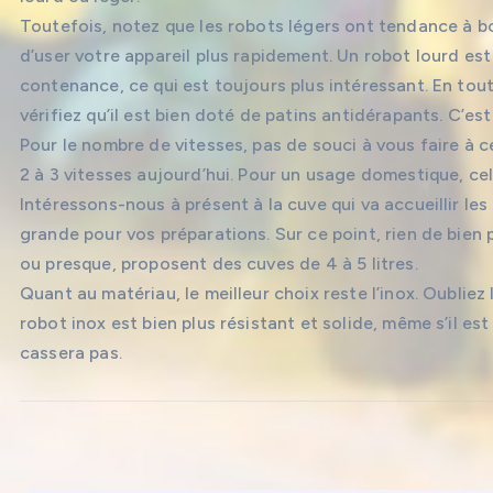
Toutefois, notez que les robots légers ont tendance à bou
d’user votre appareil plus rapidement. Un robot lourd est
contenance, ce qui est toujours plus intéressant. En tout 
vérifiez qu’il est bien doté de patins antidérapants. C’est
Pour le nombre de vitesses, pas de souci à vous faire à
2 à 3 vitesses aujourd’hui. Pour un usage domestique, cela
Intéressons-nous à présent à la cuve qui va accueillir les 
grande pour vos préparations. Sur ce point, rien de bien
ou presque, proposent des cuves de 4 à 5 litres.
Quant au matériau, le meilleur choix reste l’inox. Oubliez 
robot inox est bien plus résistant et solide, même s’il es
cassera pas.