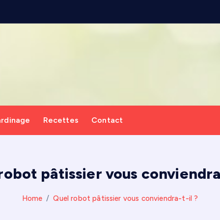
p
e
r
g
o
l
ardinage
Recettes
Contact
robot pâtissier vous conviendra-
Home
Quel robot pâtissier vous conviendra-t-il ?