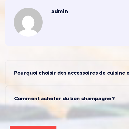
admin
N
Pourquoi choisir des accessoires de cuisine e
a
v
Comment acheter du bon champagne ?
i