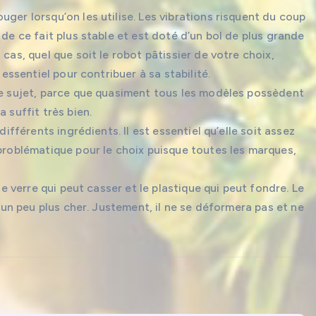
ger lorsqu’on les utilise. Les vibrations risquent du coup
 de ce fait plus stable et est doté d’un bol de plus grande
cas, quel que soit le robot pâtissier de votre choix,
 essentiel pour contribuer à sa stabilité.
 ce sujet, parce que quasiment tous les modèles possèdent
 suffit très bien.
différents ingrédients. Il est essentiel qu’elle soit assez
 problématique pour le choix puisque toutes les marques,
le verre qui peut casser et le plastique qui peut fondre. Le
t un peu plus cher. Justement, il ne se déformera pas et ne