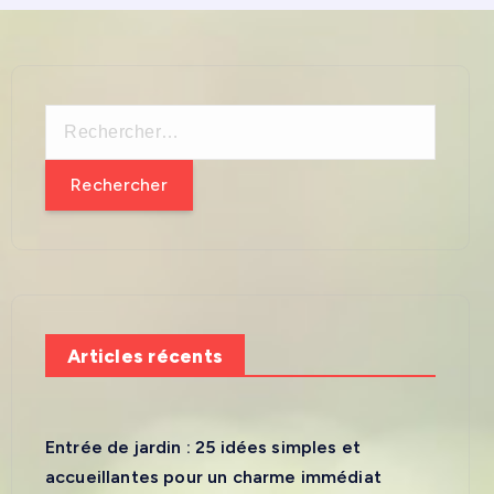
R
e
c
h
e
r
c
h
Articles récents
e
r
:
Entrée de jardin : 25 idées simples et
accueillantes pour un charme immédiat