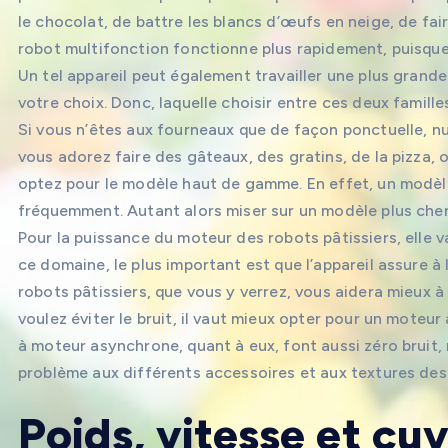
le chocolat, de battre les blancs d’œufs en neige, de faire
robot multifonction fonctionne plus rapidement, puisque 
Un tel appareil peut également travailler une plus grande
votre choix. Donc, laquelle choisir entre ces deux famille
Si vous n’êtes aux fourneaux que de façon ponctuelle, nul
vous adorez faire des gâteaux, des gratins, de la pizza, 
optez pour le modèle haut de gamme. En effet, un modèle 
fréquemment. Autant alors miser sur un modèle plus cher,
Pour la puissance du moteur des robots pâtissiers, elle 
ce domaine, le plus important est que l’appareil assure à
robots pâtissiers, que vous y verrez, vous aidera mieux à 
voulez éviter le bruit, il vaut mieux opter pour un moteur
à moteur asynchrone, quant à eux, font aussi zéro bruit, 
problème aux différents accessoires et aux textures de
Poids, vitesse et cu