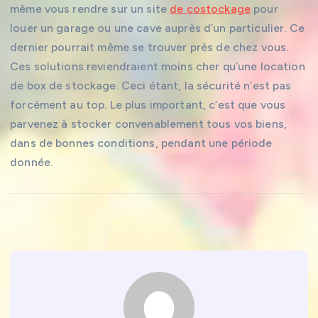
même vous rendre sur un site
de costockage
pour
louer un garage ou une cave auprès d’un particulier. Ce
dernier pourrait même se trouver près de chez vous.
Ces solutions reviendraient moins cher qu’une location
de box de stockage. Ceci étant, la sécurité n’est pas
forcément au top. Le plus important, c’est que vous
parvenez à stocker convenablement tous vos biens,
dans de bonnes conditions, pendant une période
donnée.