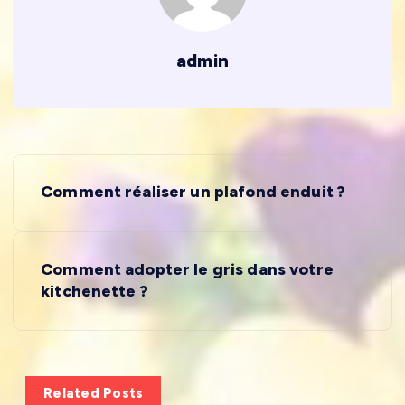
admin
N
Comment réaliser un plafond enduit ?
a
v
Comment adopter le gris dans votre
kitchenette ?
i
g
a
Related Posts