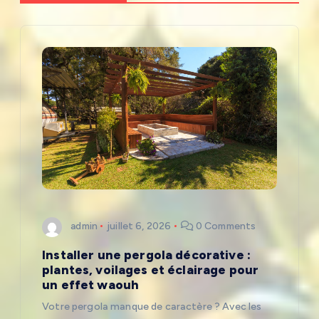
t
i
o
n
d
e
l
admin
juillet 6, 2026
0 Comments
Installer une pergola décorative :
’
plantes, voilages et éclairage pour
un effet waouh
a
Votre pergola manque de caractère ? Avec les