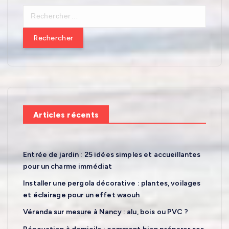
R
e
c
h
e
r
c
h
e
Articles récents
r
:
Entrée de jardin : 25 idées simples et accueillantes
pour un charme immédiat
Installer une pergola décorative : plantes, voilages
et éclairage pour un effet waouh
Véranda sur mesure à Nancy : alu, bois ou PVC ?