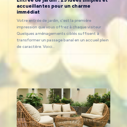
accueillantes pour un charme
’
immédiat
Votre entrée de jardin, c’est la première
a
impression que vous offrez à chaque visiteur.
Quelques aménagements ciblés suffisent à
r
transformer un passage banal en un accueil plein
de caractère. Voici…
t
i
c
l
e