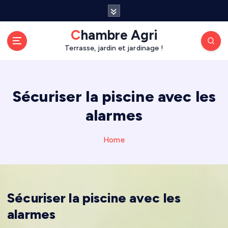
S
k
i
Chambre Agri
p
Terrasse, jardin et jardinage !
t
o
c
o
Sécuriser la piscine avec les
n
alarmes
t
e
n
Home
t
Sécuriser la piscine avec les
alarmes