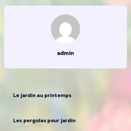
admin
N
Le jardin au printemps
a
v
Les pergolas pour jardin