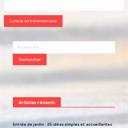
R
e
c
h
e
r
c
h
e
Articles récents
r
:
Entrée de jardin : 25 idées simples et accueillantes